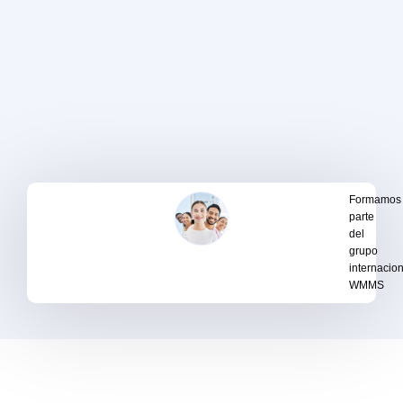
Formamos
parte
del
grupo
internacio
WMMS